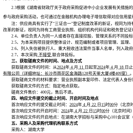
2.3根据《湖南省财政厅关于政府采购促进中小企业发展有关措施的
参与政府采购活动，也可通过在金融机构办理电子增信取得对应信用星
注：供应商具有实行了
“三证合一”登记制度改革的新证，
视同为持
改革的新证，视同为持有工商营业执照、组织机构代码证和税务登记证
2.4
、单位负责人为同一人或者存在直接控股、管理关系的不同投标
2.5
、为本采购项目提供整体设计、规范编制或者项目管理、监理、
2.6
、列入失信被执行人、重大税收违法案件当事人名单，列入政府
2.7
、本次
采购
不接受
联合体投标。
三、获取磋商文件的时间、地点及方式
获取磋商文件的时间：从
2024
年
4
月
11
日起至
2024
年
4
月
18
日止
有限公司（详细地址：长沙市雨花区金海路
128号天鉴大厦4楼409室）
获取磋商文件的材料要求：营业执照副本复印件、法定代表人身份
获取磋商文件的方式：指定地点获取。
磋商文件售价：
400元，售后不退。
四、响应文件提交的截止时间、开启时间及地点
首次响应文件的提交截止时间：
2024
年
4
月
22
日
15
时
0
0
分（北京
首次响应文件的开启时间：
2024
年
4
月
22
日
15
时
0
0
分（北京时间
首次响应文件的开启地点：在湖南大学招标与采购中心
101会议室
五、采购人及采购代理机构联系方式
采购人：湖南大学