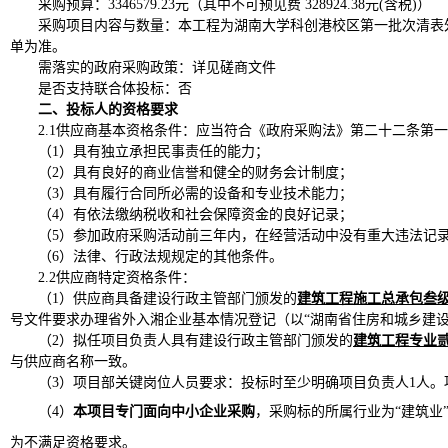
采购预算：
3346579.23元（其中不可预见费 328924.38元(含税)）
采购项目内容与数量：本工程为湖南大学科创港校区第一批次清表
单为准。
需落实的政府采购政策：详见磋商文件
是否支持联合体投标：否
二、投标人的资格要求
2.1供应商基本资格条件：应当符合《政府采购法》第二十二条第
（
1）具有独立承担民事责任的能力；
（
2）具有良好的商业信誉和健全的财务会计制度；
（
3）具有履行合同所必需的设备和专业技术能力；
（
4）有依法缴纳税收和社会保障资金的良好记录；
（
5）参加政府采购活动前三年内，在经营活动中没有重大违法记
（
6）法律、行政法规规定的其他条件。
2.2供应商特定资格条件：
（
1）供应商具备建设行政主管部门颁发的
建筑工程施工总承包叁
号文件要求办理省外入湘企业基本情况登记（以“湖南省住房和城乡建
（
2）拟任项目负责人具有建设行政主管部门颁发的
建筑工程专业
与供应商名称一致。
（
3）项目部关键岗位人员要求：投标时至少明确项目负责人1人。项
（
4）
本项目专门面向中小企业采购
，采购标的所属行业为
“建筑
为不满足资格要求。